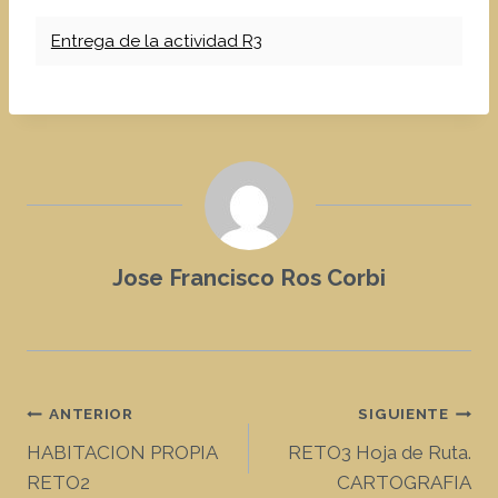
Entrega de la actividad R3
Jose Francisco Ros Corbi
Navegación
ANTERIOR
SIGUIENTE
HABITACION PROPIA
RETO3 Hoja de Ruta.
de
RETO2
CARTOGRAFIA