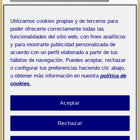
Cuando se inscribe en una circunferencia, esta
Utilizamos
cookies
propias y de terceros para
pasa por todos sus vértices. Está muy relacionado
poder ofrecerte correctamente todas las
con el triángulo equilátero, pues se puede dividir
funcionalidades del sitio web, con fines analíticos
en seis triángulos equiláteros. Asimismo, en el
y para mostrarte publicidad personalizada de
hexágono se inscriben dos triángulos equiláteros
acuerdo con un perfil elaborado a partir de tus
hábitos de navegación. Puedes aceptar, rechazar
mayores que forman la conocida estrella de seis
o configurar tus preferencias haciendo clic abajo,
puntas. También está íntimamente relacionado
u obtener más información en nuestra
política de
con la circunferencia: el lado del hexágono regular
cookies.
equivale al radio de la circunferencia en la que se
inscribe.
Aceptar
Rechazar