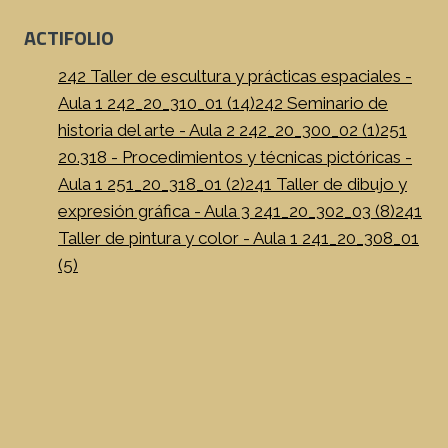
ACTIFOLIO
242 Taller de escultura y prácticas espaciales -
Aula 1 242_20_310_01 (14)
242 Seminario de
historia del arte - Aula 2 242_20_300_02 (1)
251
20.318 - Procedimientos y técnicas pictóricas -
Aula 1 251_20_318_01 (2)
241 Taller de dibujo y
expresión gráfica - Aula 3 241_20_302_03 (8)
241
Taller de pintura y color - Aula 1 241_20_308_01
(5)