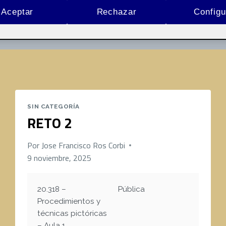
Aceptar
Rechazar
Configu
20.318 – Procedimientos y técnicas pictóricas – Aula 1
SIN CATEGORÍA
RETO 2
Por
Jose Francisco Ros Corbi
9 noviembre, 2025
20.318 –
Pública
Procedimientos y
técnicas pictóricas
– Aula 1