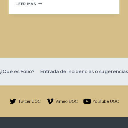
RETO
LEER MÁS
2
¿Qué es Folio?
Entrada de incidencias o sugerencia
Twitter UOC
Vimeo UOC
YouTube UOC