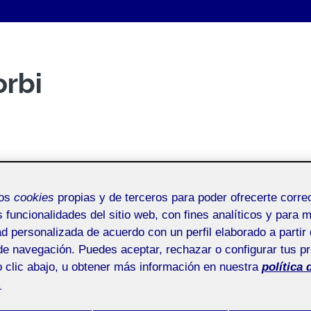
orbi
mos
cookies
propias y de terceros para poder ofrecerte corr
s funcionalidades del sitio web, con fines analíticos y para 
ad personalizada de acuerdo con un perfil elaborado a partir 
de navegación. Puedes aceptar, rechazar o configurar tus p
imientos y técnicas pictóricas - 
 clic abajo, u obtener más información en nuestra
política 
.
/
251 20.318 - Procedimientos y técnicas pictóricas - Aula 1 251_20