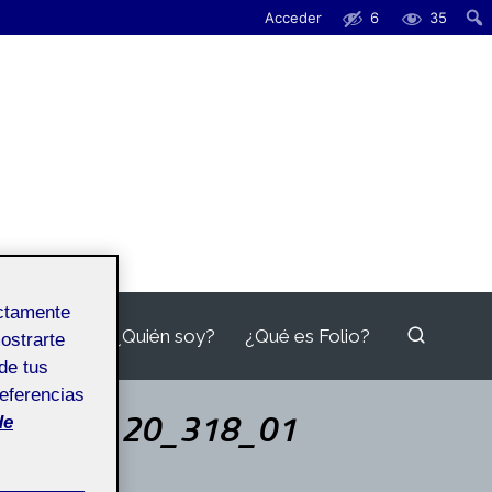
Acceder
6
35
ectamente
¿Quién soy?
¿Qué es Folio?
mostrarte
de tus
referencias
Aula 1 251_20_318_01
de
_318_01