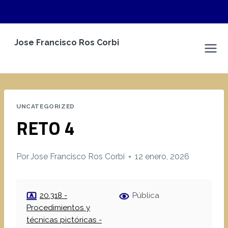
Saltar
Jose Francisco Ros Corbi
al
Espacio Personal
contenido
UNCATEGORIZED
RETO 4
Por
Jose Francisco Ros Corbi
12 enero, 2026
20.318 -
Pública
Procedimientos y
técnicas pictóricas -