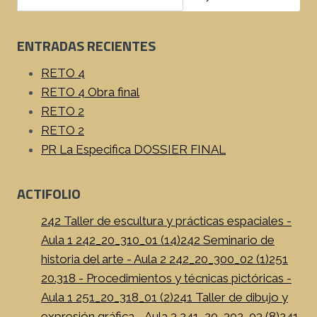
ENTRADAS RECIENTES
RETO 4
RETO 4 Obra final
RETO 2
RETO 2
PR La Especifica DOSSIER FINAL
ACTIFOLIO
242 Taller de escultura y prácticas espaciales -
Aula 1 242_20_310_01 (14)
242 Seminario de
historia del arte - Aula 2 242_20_300_02 (1)
251
20.318 - Procedimientos y técnicas pictóricas -
Aula 1 251_20_318_01 (2)
241 Taller de dibujo y
expresión gráfica - Aula 3 241_20_302_03 (8)
241