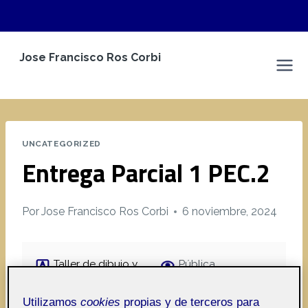
Saltar
Jose Francisco Ros Corbi
al
Espacio Personal
contenido
UNCATEGORIZED
Entrega Parcial 1 PEC.2
Por
Jose Francisco Ros Corbi
6 noviembre, 2024
Taller de dibujo y
Pública
expresión gráfica -
Aula 3
Utilizamos
cookies
propias y de terceros para