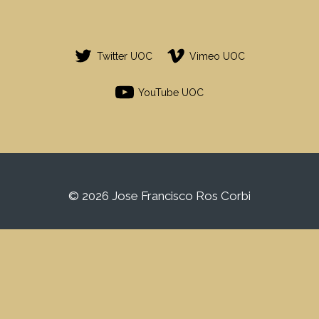
Twitter UOC
Vimeo UOC
YouTube UOC
© 2026 Jose Francisco Ros Corbi
Este es un espacio de trabajo personal de
un/a estudiante de la Universitat Oberta de
Catalunya. Cualquier contenido publicado
en este espacio es responsabilidad de su