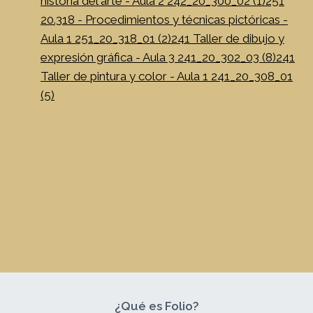
historia del arte - Aula 2 242_20_300_02 (1)
251
20.318 - Procedimientos y técnicas pictóricas -
Aula 1 251_20_318_01 (2)
241 Taller de dibujo y
expresión gráfica - Aula 3 241_20_302_03 (8)
241
Taller de pintura y color - Aula 1 241_20_308_01
(5)
¿Qué es Folio?