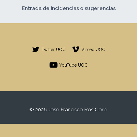
Entrada de incidencias o sugerencias
Twitter UOC
Vimeo UOC
YouTube UOC
© 2026 Jose Francisco Ros Corbi
Este es un espacio de trabajo personal de