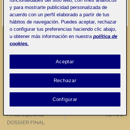
funcionalidades del sitio web, con fines analíticos
Presentación1
y para mostrarte publicidad personalizada de
acuerdo con un perfil elaborado a partir de tus
hábitos de navegación. Puedes aceptar, rechazar
o configurar tus preferencias haciendo clic abajo,
u obtener más información en nuestra
política de
cookies.
Aceptar
Jose Francisco Ros Corbi
Rechazar
Configurar
Navegación
ANTERIOR
SIGUIENTE
PR La Especifica
RETO 2
de
DOSSIER FINAL