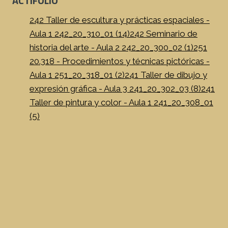
ACTIFOLIO
242 Taller de escultura y prácticas espaciales -
Aula 1 242_20_310_01 (14)
242 Seminario de
historia del arte - Aula 2 242_20_300_02 (1)
251
20.318 - Procedimientos y técnicas pictóricas -
Aula 1 251_20_318_01 (2)
241 Taller de dibujo y
expresión gráfica - Aula 3 241_20_302_03 (8)
241
Taller de pintura y color - Aula 1 241_20_308_01
(5)