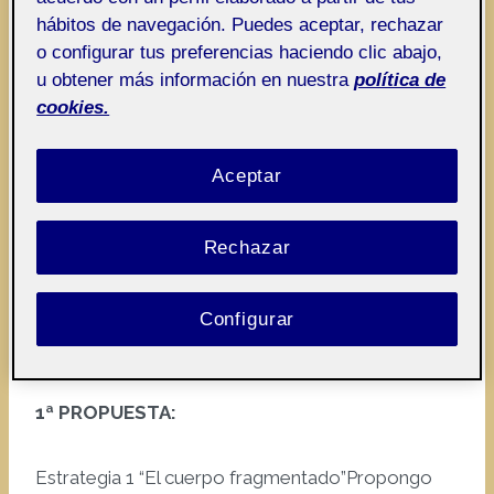
d
c
00:00
01:13
hábitos de navegación. Puedes aceptar, rechazar
e
t
R
o configurar tus preferencias haciendo clic abajo,
o
o
e
u obtener más información en nuestra
política de
r
p
cookies.
d
r
e
o
Aceptar
v
d
í
u
Rechazar
d
c
00:00
01:38
e
t
ROS CORBI_JOSE F._RETO2_DOSSIER.
o
o
Configurar
r
HABITACION PROPIA:
d
e
1ª PROPUESTA:
v
í
Estrategia 1 “El cuerpo fragmentado”Propongo
d