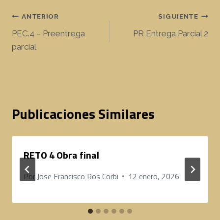
Navegación
ANTERIOR
SIGUIENTE
PEC.4 – Preentrega
PR Entrega Parcial 2
de
parcial
entradas
Publicaciones Similares
RETO 4 Obra final
Por
Jose Francisco Ros Corbi
12 enero, 2026