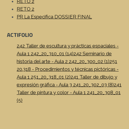
RETO 2
RETO 2
PR La Especifica DOSSIER FINAL
ACTIFOLIO
242 Taller de escultura y prácticas espaciales -
Aula 1 242_20_310_01 (14)
242 Seminario de
historia del arte - Aula 2 242_20_300_02 (1)
251
20.318 - Procedimientos y técnicas pictóricas -
Aula 1 251_20_318_01 (2)
241 Taller de dibujo y
expresión gráfica - Aula 3 241_20_302_03 (8)
241
Taller de pintura y color - Aula 1 241_20_308_01
(5)