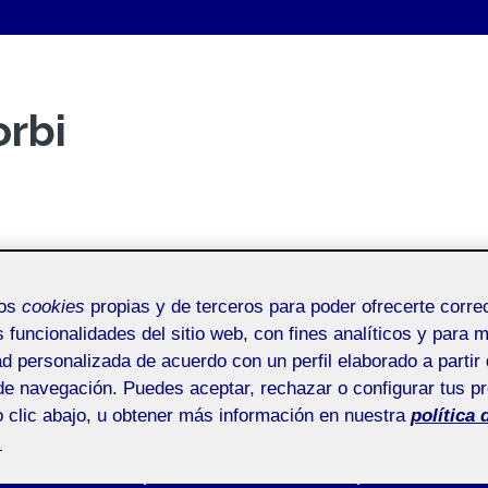
orbi
mos
cookies
propias y de terceros para poder ofrecerte corr
s funcionalidades del sitio web, con fines analíticos y para 
ad personalizada de acuerdo con un perfil elaborado a partir 
de navegación. Puedes aceptar, rechazar o configurar tus p
Entrega de la actividad R3
 clic abajo, u obtener más información en nuestra
política 
.
Inicio
/
Entrega de la actividad R3