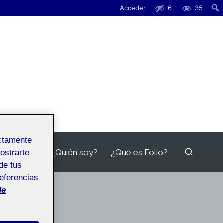
Acceder
6
35
ectamente
¿Quién soy?
¿Qué es Folio?
mostrarte
de tus
referencias
de