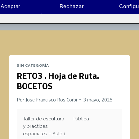
Aceptar
Rechazar
Configu
Entrega de la actividad R3
SIN CATEGORÍA
RETO3 . Hoja de Ruta.
BOCETOS
Por
Jose Francisco Ros Corbi
3 mayo, 2025
Taller de escultura
Pública
y prácticas
espaciales – Aula 1