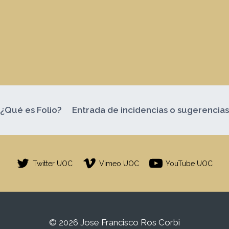
¿Qué es Folio?
Entrada de incidencias o sugerencia
Twitter UOC
Vimeo UOC
YouTube UOC
© 2026 Jose Francisco Ros Corbi